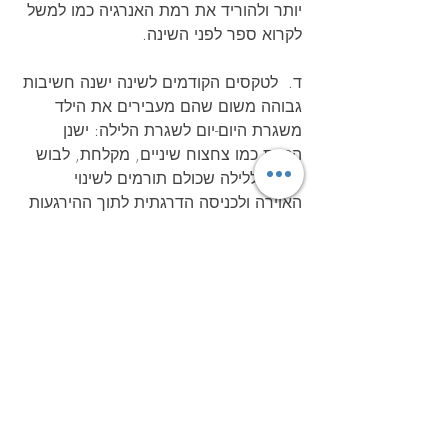
יותר ולהוריד את רמת האנרגיה כמו למשל 
לקרוא ספר לפני השינה.
ד.  לטקסים הקודמים לשינה ישנה חשיבות 
גבוהה משום שהם מעבירים את הילד 
משגרת היום-יום לשגרת הלילה: ישנן 
הכנות כמו צחצוח שיניים, מקלחת, לבוש 
מיוחד ללילה שכולם תורמים לשינוי 
האוירה ולכניסה הדרגתית לתוך ההירגעות 
והשינה.
ה.  שיטת ה-5 דקות הידועה: לפי שיטה זו, 
כאשר הילד קם מן המיטה לאחר 
שהשכבנו אותו ומסרב לחזור למיטה, או 
כאשר הוא בוכה וצורח, מחזירים אותו 
למיטה ואומרים לו משפט קצר מאד: 
"עכשיו לילה, אתה חוזר למיטה שלך לישון 
ואני אבוא בעוד 5 דקות לראות מה 
שלומך". חשוב שהליווי למיטה יהיה קצר 