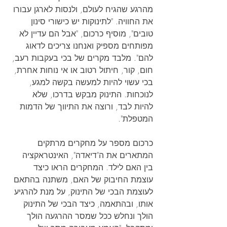
מהרגע שהגיח לעולם, ולנסות לארגן עבורו 
את החוויה. "לתינוקות יש כישורי סינון 
טובים", מוסיף כרכום, "אבל הם עדיין לא 
מפותחים מספיק ואנחנו צריכים לדאוג 
להם". מלבד מקרים של בכי בעקבות רעב, 
חום, קור, חיתול רטוב או אי נוחות אחרת, 
בכי עשוי להיות למעשה בקשה למגע, 
לנוכחות. התינוק מבקש בדרכו, שלא 
להיות לבד, ורוצה את התיווך של הדמות 
המטפלת".
כרכום מספר על מחקרים מרתקים 
המתארים את ה"דיאדה", האינטראקציה 
בין האם לילד. המחקרים הראו כיצד 
עוצמת החיבוק של האם, משתנה בהתאם 
לעוצמת הבכי של התינוק, על מנת להרגיע 
אותו, ובהתאמה, כיצד הבכי של התינוק 
הולך ונחלש ככל שמסר ההרגעה הולך 