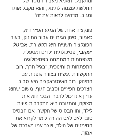
ומתקבל. "האמא מעבירה מסר של 
החלשת עוצמה לתינוק, והוא מקבל אותו 
ומגיב. מדהים לראות את זה".
פונקציה אחת של המגע הפיזי היא, 
כאמור, סינון הגירויים עבור התינוק, בעוד 
הפונקציה השנייה היא תקשורת. 
אביטל 
יעקובי
, פסיכולוגית ילדים ומטפלת 
משפחתית המתמחה בפסיכולוגיה 
התפתחותית וחינוכית, "בגיל הרך, רוב 
התקשורת נעשית בצורה גופנית עם 
התינוק. רוב האינטראקציה היא סביב 
הצרכים הפיזיים וסביב הגוף, משום שהוא 
עדיין אינו יכול לדבר. הבכי הוא אות 
מצוקה, והתגובה היא התקרבות פיזית 
לילד, זהו הבסיס של הקשר. אם הבסיס 
טוב, לאט לאט ההורה לומד לקרוא את 
הסימנים של הילד, ויוצר עמו מערכת של 
אמון".