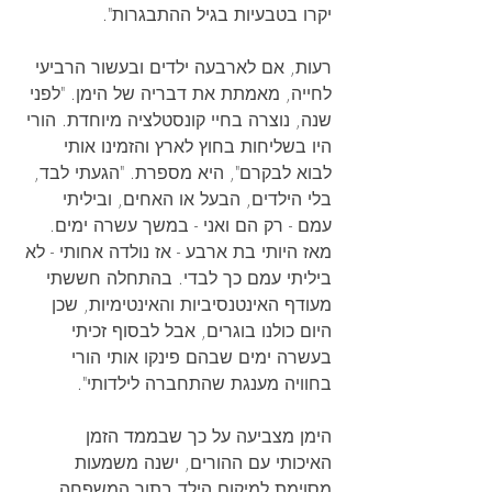
יקרו בטבעיות בגיל ההתבגרות".
רעות, אם לארבעה ילדים ובעשור הרביעי 
לחייה, מאמתת את דבריה של הימן. "לפני 
שנה, נוצרה בחיי קונסטלציה מיוחדת. הורי 
היו בשליחות בחוץ לארץ והזמינו אותי 
לבוא לבקרם", היא מספרת. "הגעתי לבד, 
בלי הילדים, הבעל או האחים, וביליתי 
עמם - רק הם ואני - במשך עשרה ימים. 
מאז היותי בת ארבע - אז נולדה אחותי - לא 
ביליתי עמם כך לבדי. בהתחלה חששתי 
מעודף האינטנסיביות והאינטימיות, שכן 
היום כולנו בוגרים, אבל לבסוף זכיתי 
בעשרה ימים שבהם פינקו אותי הורי 
בחוויה מענגת שהתחברה לילדותי".
הימן מצביעה על כך שבממד הזמן 
האיכותי עם ההורים, ישנה משמעות 
מסוימת למיקום הילד בתוך המשפחה. 