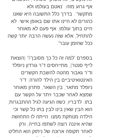
אף גרוע מזה: 'נאטם בעולמו ולא 
מתקשר'. בדרך כלל התשובה היא שאנו 
כהורים לא היינו אתו שם באופן אישי. לא 
היינו בתוך עולמו. אף פעם לא מאוחר 
להתחיל, אלא שזה נעשה הרבה יותר קשה 
ככל שהזמן עובר".
בספרם "למה זה כל כך מסובך?" (הוצאת 
לייף סנטר), מתייחסים ד"ר גורדון ניופלד 
וד"ר גאבור מהטה להשבת הקשרים 
האינטואיטיביים בין הילד להורה. ד"ר 
ניופלד מתאר, בין השאר, פתרון מאוחר 
שמצא לאחר שכבר ויתר על הקשר עם 
בתו. לדבריו, כשזו הגיעה לגיל ההתבגרות, 
הוא הבין שאין בינו לבין בתו כל קשר וכי 
הילדה מנותקת ממנו. הייתה לו התחושה 
שהיא איננה רוצה לשתפו בחייה, ורק 
לאחר תקופה ארוכה של ניתוק הוא החליט 