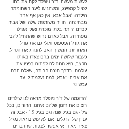
לעשות מעשה. ד"ר ניופלד לקח את בתו 
לטיול קמפינג, ומשהגיעו ליער השתוממה 
הילדה: 'אבל אבא, אין כאן אף אחד'. 
מבחינתה, חוויה משותפת שלה ושל אביה 
לבדם הייתה בלתי מוכרת ואולי אפילו 
מפחידה. אבל כאדם נחוש שהתחיל להבין 
את גודל הפספוס ואולי גם את גודל 
האחריות, המשיך האב להנהיג את הטיול. 
כעבור שלושה ימים בהם צעדו באותו 
הקצב, היא התחילה לפתוח בפניו את 
עולמה. בדרך חזרה הביתה, שאלה הבת 
את אביה: "אבא, למה נעלמת לי עד 
עכשיו?"
"הדוגמה של ד"ר ניופלד מראה לנו שילדים 
רוצים את הזמן שלהם איתנו, ההורים, בכל 
גיל - גם בגיל שנה וגם בגיל 15 - אבל זה 
עניין של הרגלים. אם לא עושים זאת מגיל 
צעיר מאוד, אי אפשר לצפות שהדברים 