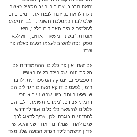
"האח הבכור, אם היה בוגר מספיק כאשר 
נולדו לו אחים, יזכור לנצח את הימים בהם 
שלט לבדו בממלכת תשומת הלב ויתגעגע 
לעולמים לימים האבודים הללו", היא 
אומרת. "בשונה משאר האחים, הוא ללא 
ספק ינסה להשיב לעצמו רגעים כאלה פה 
ושם".
עם זאת, אין פה כללים. ההתמודדות עם 
חלוקת הזמן של הילד תלויה באופיו 
הספציפי ובדינמיקה המשפחתית. לדברי 
הימן, לפעמים דווקא האחים הגדולים הם 
שייפגעו ביותר, כיוון שהשינוי הוא הכי 
דרמתי עבורם. "ממרכז תשומת הלב, הם 
עלולים להישאר בלי כלום ועוד להידרש 
להתנהגות בוגרת. לכן, צריך לדאוג לכך 
שגם לאחר שנולדים האח השני והשלישי 
עדיין תישמר לילד הגדול הבועה שלו. מצד 