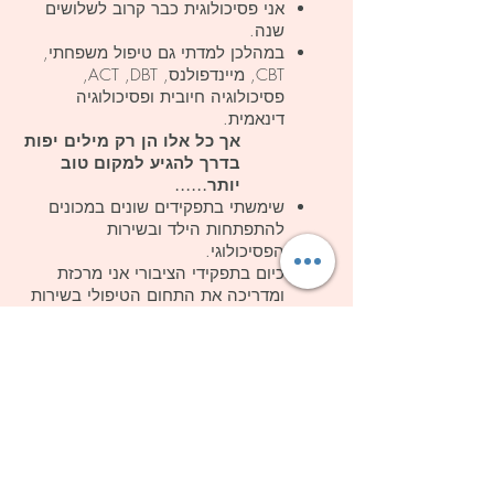
אני פסיכולוגית כבר קרוב לשלושים
שנה.
במהלכן למדתי גם טיפול משפחתי,
CBT, מיינדפולנס,
ACT ,DBT,
פסיכולוגיה חיובית ופסיכולוגיה
דינאמית.
אך כל אלו הן רק מילים יפות
בדרך להגיע למקום טוב
יותר......
שימשתי בתפקידים שונים במכונים
להתפתחות הילד ובשירות
הפסיכולוגי.
כיום בתפקידי הציבורי אני מרכזת
ומדריכה את התחום הטיפולי בשירות
הפסיכולוגי ברמת השרון.
אני מלמדת, מדריכה ומכשירה
מתמחים בפסיכולוגיה.
אני נשואה ואם לארבעה ילדים.
חיה, נושמת ועובדת בתל אביב
בקליניקה הפרטית.