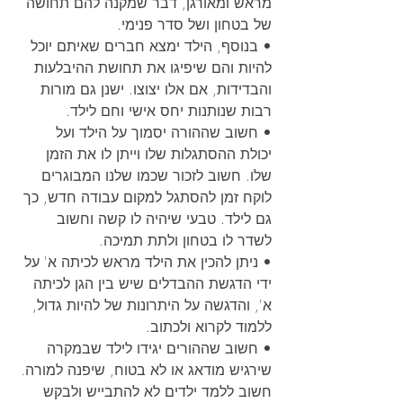
מראש ומאורגן, דבר שמקנה להם תחושה 
של בטחון ושל סדר פנימי.
• בנוסף, הילד ימצא חברים שאיתם יוכל 
להיות והם שיפיגו את תחושת ההיבלעות 
והבדידות, אם אלו יצוצו. ישנן גם מורות 
רבות שנותנות יחס אישי וחם לילד.
• חשוב שההורה יסמוך על הילד ועל 
יכולת ההסתגלות שלו וייתן לו את הזמן 
שלו. חשוב לזכור שכמו שלנו המבוגרים 
לוקח זמן להסתגל למקום עבודה חדש, כך 
גם לילד. טבעי שיהיה לו קשה וחשוב 
לשדר לו בטחון ולתת תמיכה.
• ניתן להכין את הילד מראש לכיתה א' על 
ידי הדגשת ההבדלים שיש בין הגן לכיתה 
א', והדגשה על היתרונות של להיות גדול, 
ללמוד לקרוא ולכתוב.
• חשוב שההורים יגידו לילד שבמקרה 
שירגיש מודאג או לא בטוח, שיפנה למורה. 
חשוב ללמד ילדים לא להתבייש ולבקש 