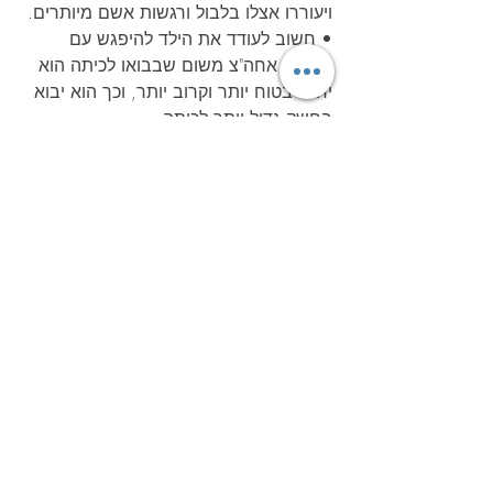
ויעוררו אצלו בלבול ורגשות אשם מיותרים.
• חשוב לעודד את הילד להיפגש עם 
חברים אחה"צ משום שבבואו לכיתה הוא 
יחוש בטוח יותר וקרוב יותר, וכך הוא יבוא 
בחשק גדול יותר לכיתה.
• ככל שהעמדה של ההורה לביה"ס חיובית 
יותר, כך לילד יהיה טוב יותר. יש הורים 
שהיו להם חוויות לא טובות מביה"ס. חשוב 
לעשות הפרדה ולזכור שזה לא אומר 
בהכרח שביה"ס הוא דבר שלילי.
לסיכום: הכניסה לכיתה א' מסמלת שלב 
חדש בחיי הילד ובחיי ההורים. במעבר 
לביה"ס ההורים נאלצים לוותר על השליטה 
המוחלטת שלהם בילד ועל הצורך להגן 
עליו. עליהם לאפשר לילד יותר עצמאות, 
לסמוך על מערכת ביה"ס ובעיקר לסמוך 
על הילד ועל היכולות שלו.
חשוב שההורים לא ייבהלו כשהילד 