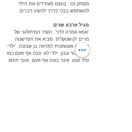
ממתק וכו', בעצם מעודדים את הילד 
להשתמש בבכי כדרך להשיג דברים.
מגיל ארבע שנים
"אמא אמרה לדני", השיר המיתולוגי של 
מרים ילן-שטקליס, מביא את הפרשנות 
הכמעט אוטומטית למראה בן שבוכה: "ילדי 
הוא גיבור ונבון, ילדי לא יבכה אף פעם כמו 
פתי קטון. אינני בוכה אף פעם, אינני תינוק 
בכיין, אך למה, אמאמ, למה זולגות 
הדמעות מעצמן?"
השיר הזה, שדורות רבים התחנכו על 
ברכיו, מעביר מסר שגוי לבנים. המסר של 
הבן שכובש את רגשותיו ובלבד שלא 
ייתפס בוכה, או "חנון" בלשון ימינו, לא 
ימנא ממנו מלחוש עצוב או כואב אך יגרום 
לו להפנים את הרגש ולהישאר עמו לבד. 
ילד אשר יורגל להפנים רגשות ולא לחשוף 